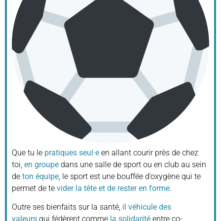
Que tu le
pratiques seul·e
en allant courir près de chez
toi,
en groupe
dans une salle de sport ou en club au sein
de
ton équipe
, le sport est une bouffée d’oxygène qui te
permet de te
vider la tête et de rester en forme
.
Outre ses bienfaits sur la santé,
il véhicule des
valeurs
qui fédèrent comme
la solidarité
entre co-