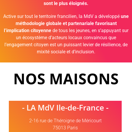
sont le plus éloignés.
Active sur tout le territoire francilien, la MdV a développé
une
méthodologie globale et partenariale favorisant
l’implication citoyenne
de tous les jeunes, en s’appuyant sur
un écosystème d’acteurs locaux convaincus que
l’engagement citoyen est un puissant levier de résilience, de
mixité sociale et d’inclusion.
NOS MAISONS
- LA MdV Ile-de-France -
2-16 rue de Théroigne de Méricourt
75013 Paris