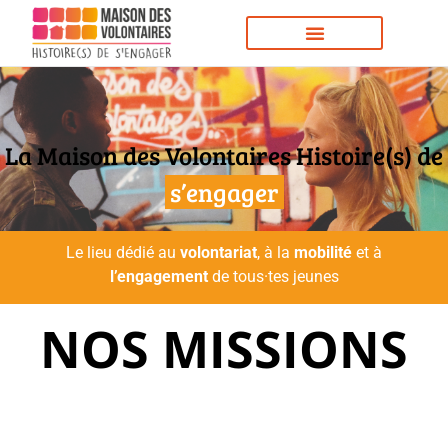
La Maison des Volontaires Histoire(s) de
s’engager
Le lieu dédié au
volontariat
, à la
mobilité
et à
l’engagement
de tous·tes jeunes
NOS MISSIONS