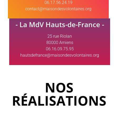
06.17.56.24.19
contact@maisondesvolontaires.org
- La MdV Hauts-de-France -
25 rue Riolan
80000 Amiens
06.16.09.75.95
hautsdefrance@maisondesvolontaires.org
NOS
RÉALISATIONS