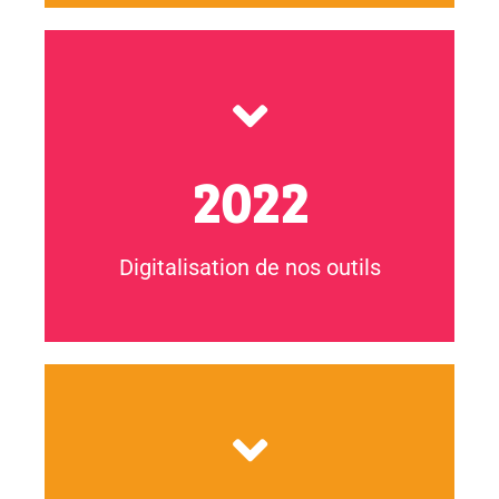
NOS BOUSSOLES
2022
individualiser l’accès à l’engagement.
digitalisation de nos outils pour faciliter et
Lancement du site www.boussole-engagement.com et
Digitalisation de nos outils