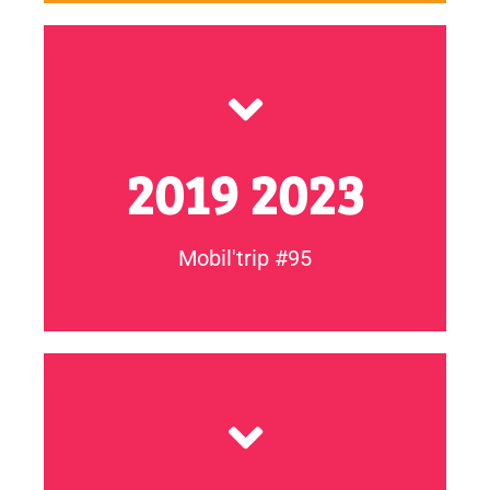
d’Oise vers des parcours d’engagement.
accompagner et mobiliser 80 jeunes NEET du Val
Projet territorial multi-acteur·ices pour repérer,
2019 2023
Mobil'trip #95
NOTRE MOBIL'BOX