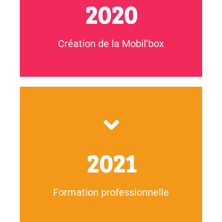
2020
pour sensibiliser les jeunes et les pros, par le jeu.
Ingénierie pédagogique et création d'outils facilitateurs
Création de la Mobil'box
NOS FORMATIONS
2021
public dans des parcours d'engagement.
professionnel·les désireux·euses d’accompagner leur
tu es, je te dirai comment t’engager ? », pour les
Conception et animation de la formation « Dis-moi qui
Formation professionnelle