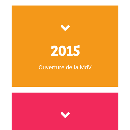
mobilité et à l’engagement des jeunes.
rayonnement régional dédié au volontariat à la
Inauguration de notre établissement phare au
2015
Ouverture de la MdV
villes dans 7 départements d'Ile-de-France en 20 jours.
rencontre des jeunes lors de la Mobil'trip (2017) : 8
Création du Mobil’truck, conçu pour partir à la