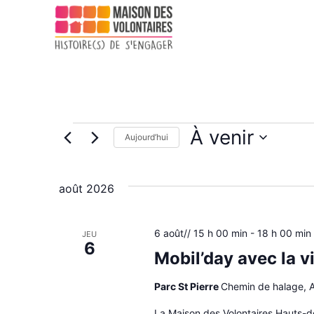
À venir
Aujourd’hui
Sélectionnez
une
date.
août 2026
6 août// 15 h 00 min
-
18 h 00 min
JEU
6
Mobil’day avec la v
Parc St Pierre
Chemin de halage, 
La Maison des Volontaires Hauts-de