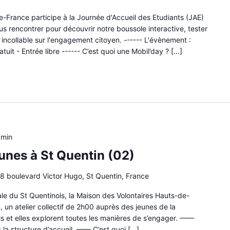
-France participe à la Journée d'Accueil des Etudiants (JAE)
us rencontrer pour découvrir notre boussole interactive, tester
 incollable sur l'engagement citoyen. ------ L'évènement :
tuit - Entrée libre ------ C’est quoi une Mobil’day ? […]
 min
nes à St Quentin (02)
8 boulevard Victor Hugo, St Quentin, France
ale du St Quentinois, la Maison des Volontaires Hauts-de-
 un atelier collectif de 2h00 auprès des jeunes de la
’ils et elles explorent toutes les manières de s’engager. ——
la structure d’accueil. —— C’est quoi […]