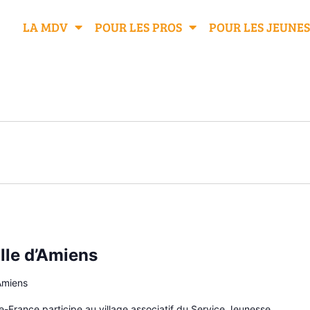
LA MDV
POUR LES PROS
POUR LES JEUNES
ille d’Amiens
Amiens
-France participe au village associatif du Service Jeunesse