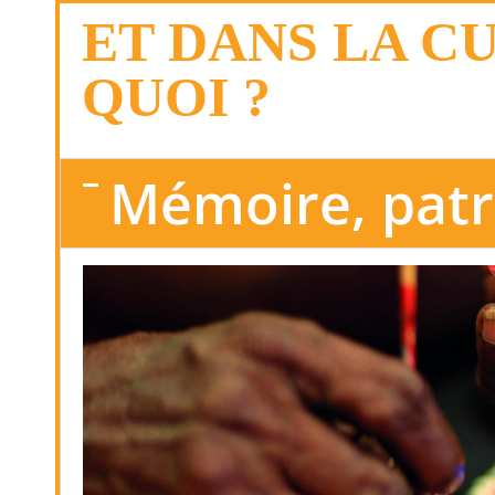
ET DANS LA C
QUOI ?
Mémoire, patr