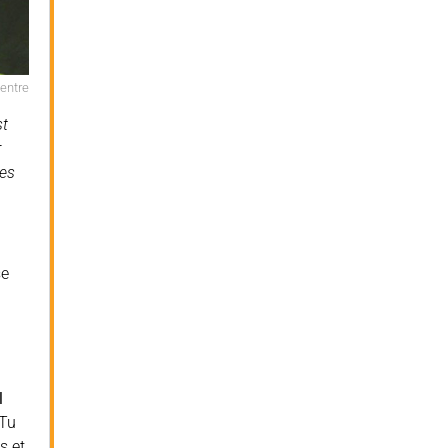
Centre
st
r
ées
se
l
 Tu
s et