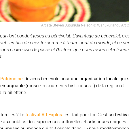
Artiste Steven Jupurrula Nelson © Warlukurlangu Art 
qui t’ont conduit jusqu’au bénévolat. L’avantage du bénévolat, c’e
rtout : en bas de chez toi comme à l’autre bout du monde, et ce su
ons en lien avec le passé et l’histoire que nous avons sélectionn
t.
 Patrimoine
, deviens bénévole pour
une organisation locale
qui 
 remarquable
(musée, monuments historiques…) de la région et
la billetterie.
lturelles ? Le
festival Art Explora
est fait pour toi. C’est un
festiva
 aux publics des expériences culturelles et artistiques uniques.
eau-musée au monde
qui fait escale dans 15 pays méditerranéen