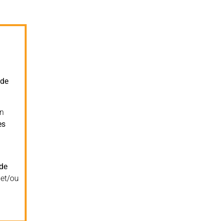
 de
en
es
 de
 et/ou