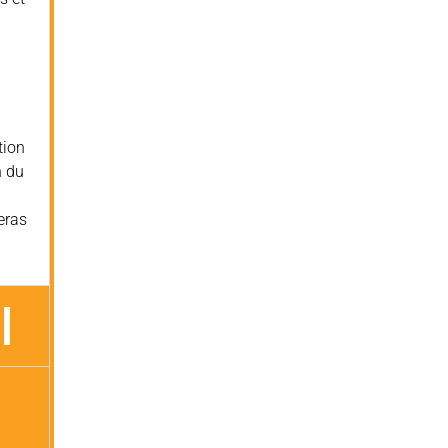
tion
n du
1
eras
l