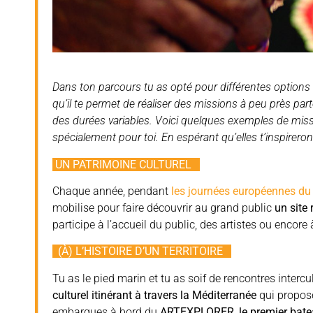
Dans ton parcours tu as opté pour différentes options 
qu’il te permet de réaliser des missions à peu près pa
des durées variables. Voici quelques exemples de missi
spécialement pour toi. En espérant qu’elles t’inspireron
UN PATRIMOINE CULTUREL
Chaque année, pendant
les journées européennes du
mobilise pour faire découvrir au grand public
un site
participe à l’accueil du public, des artistes ou encore à 
(À) L’HISTOIRE D’UN TERRITOIRE
Tu as le pied marin et tu as soif de rencontres intercu
culturel itinérant à travers la Méditerranée
qui propose
embarques à bord du
ARTEXPLORER, le premier bat