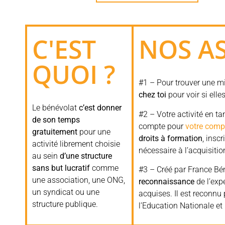
C'EST
NOS A
QUOI ?
#1 –
Pour trouver une mi
chez toi
pour voir si elle
Le bénévolat
c’est donner
#2 – Votre activité en t
de son temps
compte pour
votre comp
gratuitement
pour une
droits à formation
, insc
activité librement choisie
nécessaire à l’acquisitio
au sein
d’une structure
sans but lucratif
comme
#3 – Créé par France Bé
une association, une ONG,
reconnaissance
de l’exp
un syndicat ou une
acquises. Il est reconnu
structure publique.
l’Education Nationale et 