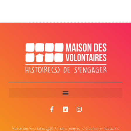
Maison des Volontaires 2020. All rights reserved. // Graphisme - kaplaz.fr //