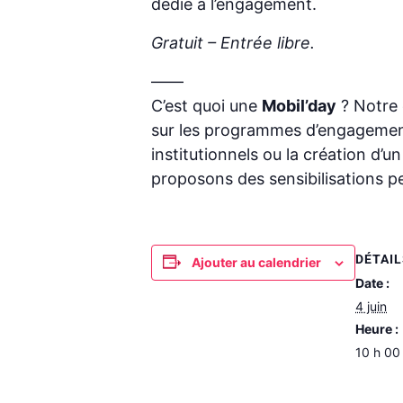
dédié à l’engagement.
Gratuit – Entrée libre.
——
C’est quoi une
Mobil’day
? Notre 
sur les programmes d’engagement 
institutionnels ou la création d’
proposons des sensibilisations p
DÉTAI
Ajouter au calendrier
Date :
4 juin
Heure :
10 h 00